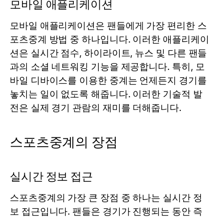
모바일 애플리케이션
모바일 애플리케이션은 팬들에게 가장 편리한 스
포츠중계 방법 중 하나입니다. 이러한 애플리케이
션은 실시간 점수, 하이라이트, 뉴스 및 다른 팬들
과의 소셜 네트워킹 기능을 제공합니다. 특히, 모
바일 디바이스를 이용한 중계는 언제든지 경기를
놓치는 일이 없도록 해줍니다. 이러한 기술적 발
전은 실제 경기 관람의 재미를 더해줍니다.
스포츠중계의 장점
실시간 정보 접근
스포츠중계의 가장 큰 장점 중 하나는 실시간 정
보 접근입니다. 팬들은 경기가 진행되는 동안 즉