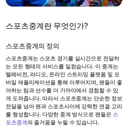
스포츠중계란 무엇인가?
스포츠중계의 정의
스포츠중계는 스포츠 경기를 실시간으로 전달하
는 모든 형태의 서비스를 일컫습니다. 이 중계는
텔레비전, 라디오, 온라인 스트리밍 플랫폼 및 모
바일 애플리케이션을 통해 이루어지며, 팬들이 좋
아하는 팀과 선수를 더 가까이에서 경험할 수 있
게 도와줍니다. 따라서 스포츠중계는 단순한 정보
전달을 넘어 팬과 스포츠사이에 강력한 연결 고리
를 형성합니다. 다양한 중계 방식으로 팬들은
스
포츠중계
의 즐거움을 누릴 수 있습니다.