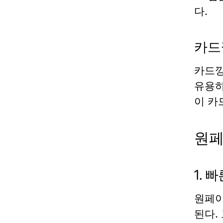
다.
카드
카드
유용하
이 카
원페
1. 
원페이
된다.