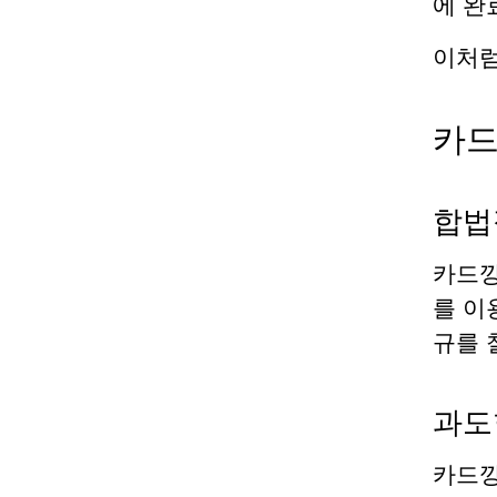
에 완
이처
카드
합법
카드
를 이
규를 
과도
카드