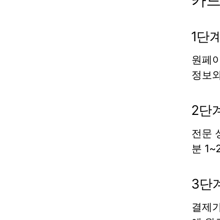
카드
1단계
원페이
정보와
2단계
전문 
분 1
3단
결제가