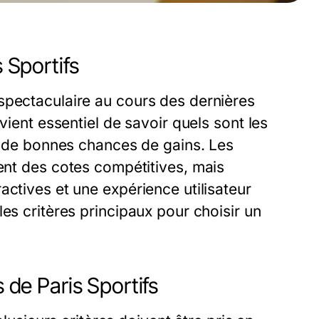
 Sportifs
spectaculaire au cours des dernières
vient essentiel de savoir quels sont les
ec de bonnes chances de gains. Les
nt des cotes compétitives, mais
actives et une expérience utilisateur
es critères principaux pour choisir un
 de Paris Sportifs