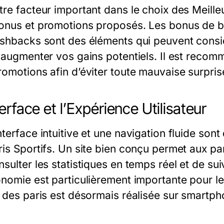
tre facteur important dans le choix des
Meille
onus et promotions proposés. Les bonus de bie
ashbacks sont des éléments qui peuvent consi
 augmenter vos gains potentiels. Il est recomm
romotions afin d’éviter toute mauvaise surpris
terface et l’Expérience Utilisateur
terface intuitive et une navigation fluide sont
is Sportifs
. Un site bien conçu permet aux par
sulter les statistiques en temps réel et de sui
onomie est particulièrement importante pour le
e des paris est désormais réalisée sur smartph