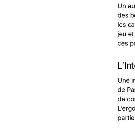
Un au
des b
les c
jeu et
ces p
L’In
Une in
de Par
de con
L’erg
parti