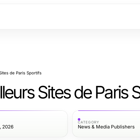
ites de Paris Sportifs
eurs Sites de Paris S
CATEGORY
, 2026
News & Media Publishers