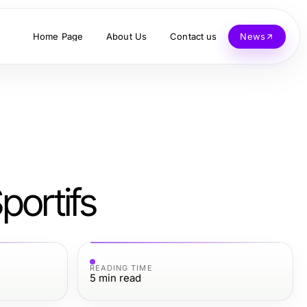
Home Page
About Us
Contact us
News
portifs
READING TIME
5
min read