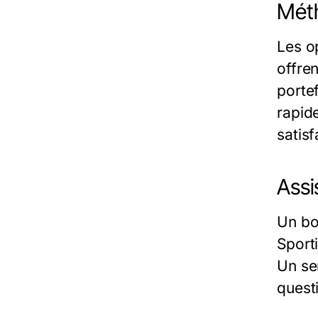
Méth
Les o
offren
porte
rapid
satisf
Assi
Un bon
Sporti
Un se
questi