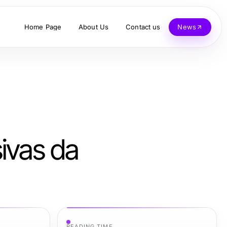
Home Page
About Us
Contact us
News
ivas da
READING TIME