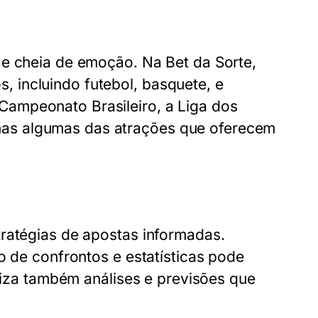
 e cheia de emoção. Na Bet da Sorte,
 incluindo futebol, basquete, e
ampeonato Brasileiro, a Liga dos
as algumas das atrações que oferecem
tratégias de apostas informadas.
o de confrontos e estatísticas pode
iliza também análises e previsões que