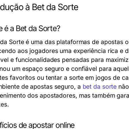
odução à Bet da Sorte
e é a Bet da Sorte?
 da Sorte é uma das plataformas de apostas on
cendo aos jogadores uma experiência rica e d
vel e funcionalidades pensadas para maximiza
rnou um espaço seguro e confiável para aque
tes favoritos ou tentar a sorte em jogos de 
biente de apostas seguro, a
bet da sorte
não
tenimento dos apostadores, mas também gara
tes.
ícios de apostar online