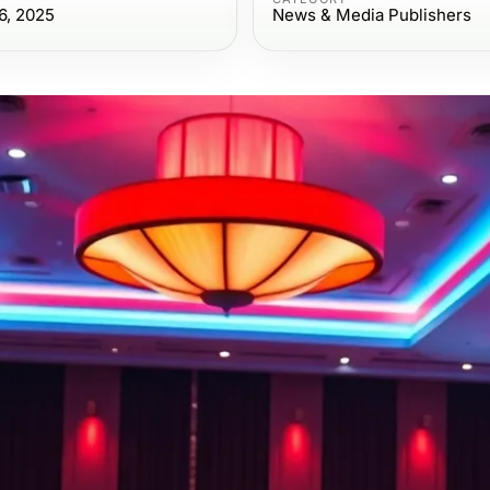
6, 2025
News & Media Publishers