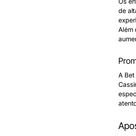
Os en
de al
exper
Além 
aumen
Prom
A Bet
Cassi
espec
atent
Apos