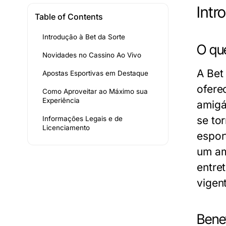
Intr
Table of Contents
Introdução à Bet da Sorte
O qu
Novidades no Cassino Ao Vivo
A Bet
Apostas Esportivas em Destaque
ofere
Como Aproveitar ao Máximo sua
Experiência
amigá
se to
Informações Legais e de
Licenciamento
espor
um am
entre
vigen
Benef