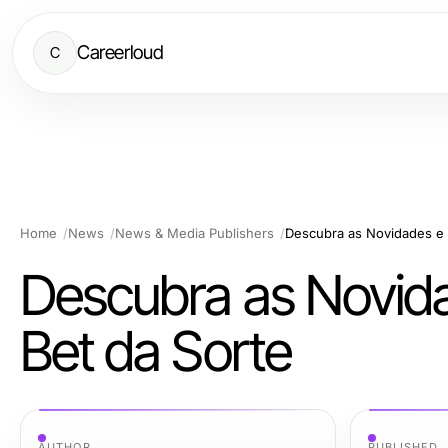
Careerloud
C
Home
News
News & Media Publishers
Descubra as Novidades e O
Descubra as Novida
Bet da Sorte
AUTHOR
PUBLISHED