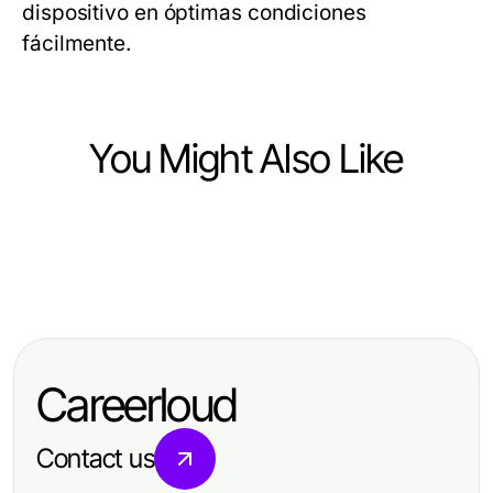
dispositivo en óptimas condiciones
fácilmente.
You Might Also Like
Computers Electronics and Technology
Computers Electronics and Technology
Bold DJARUMBOS LOGIN
Computers Electronics and Technology
AI Detector Explained: The One-
Predictions for Tech Professionals
WPS中文办公软件下载的五大成功策
Page Summary You Need for 2026
in 2026
略：提升企业办公效率的专业指南
Careerloud
Contact us