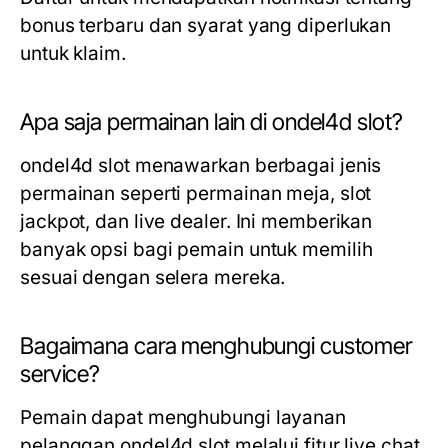
bonus terbaru dan syarat yang diperlukan
untuk klaim.
Apa saja permainan lain di ondel4d slot?
ondel4d slot menawarkan berbagai jenis
permainan seperti permainan meja, slot
jackpot, dan live dealer. Ini memberikan
banyak opsi bagi pemain untuk memilih
sesuai dengan selera mereka.
Bagaimana cara menghubungi customer
service?
Pemain dapat menghubungi layanan
pelanggan ondel4d slot melalui fitur live chat