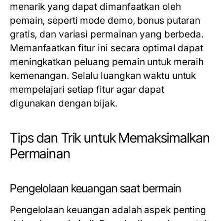
menarik yang dapat dimanfaatkan oleh
pemain, seperti mode demo, bonus putaran
gratis, dan variasi permainan yang berbeda.
Memanfaatkan fitur ini secara optimal dapat
meningkatkan peluang pemain untuk meraih
kemenangan. Selalu luangkan waktu untuk
mempelajari setiap fitur agar dapat
digunakan dengan bijak.
Tips dan Trik untuk Memaksimalkan
Permainan
Pengelolaan keuangan saat bermain
Pengelolaan keuangan adalah aspek penting