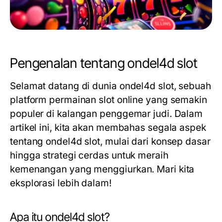
Pengenalan tentang ondel4d slot
Selamat datang di dunia
ondel4d slot
, sebuah
platform permainan slot online yang semakin
populer di kalangan penggemar judi. Dalam
artikel ini, kita akan membahas segala aspek
tentang ondel4d slot, mulai dari konsep dasar
hingga strategi cerdas untuk meraih
kemenangan yang menggiurkan. Mari kita
eksplorasi lebih dalam!
Apa itu ondel4d slot?