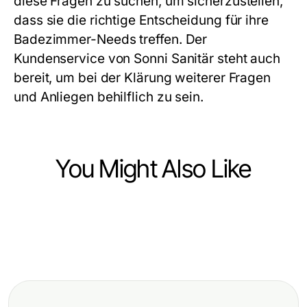
diese Fragen zu suchen, um sicherzustellen,
dass sie die richtige Entscheidung für ihre
Badezimmer-Needs treffen. Der
Kundenservice von Sonni Sanitär steht auch
bereit, um bei der Klärung weiterer Fragen
und Anliegen behilflich zu sein.
You Might Also Like
Ecommerce & Shopping
Ecommerce & Shopping
Is Upgrading to Leather Jackets for
Ecommerce & Shopping
Strategi Terbukti Shapewear Kolombia
Women Worth It? Data Says Yes
Elevate Your Experience with
di
https://factoryoemsupply.com/ -
https://colombianshapeweargaless.co