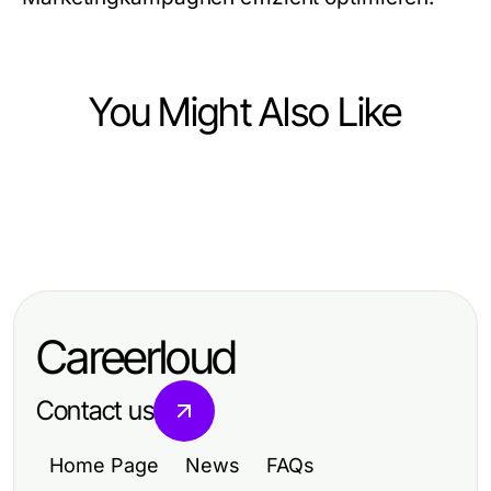
You Might Also Like
Business and Consumer Services
Business and Consumer Services
수원 주소와 수원출장마사지 예약 시
How Fast Can Ashville Moving
How to Fix Your Message Testing
간이 바뀌었을 때 다시 맞추는 법
Company Deliver Essential
Polling Strategy in 2026
Relocation Solutions in 2026?
Careerloud
Contact us
Home Page
News
FAQs