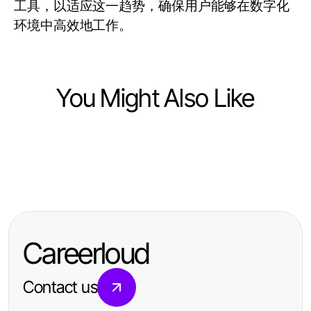
工具，以适应这一趋势，确保用户能够在数字化
环境中高效地工作。
You Might Also Like
Computers Electronics and Technology
Computers Electronics and Technology
Bold DJARUMBOS LOGIN
Computers Electronics and Technology
AI Detector Explained: The One-
Predictions for Tech Professionals
WPS中文办公软件下载的五大成功策
Page Summary You Need for 2026
in 2026
略：提升企业办公效率的专业指南
Careerloud
Contact us