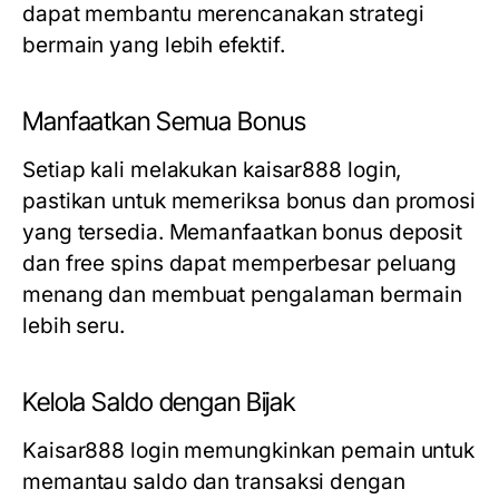
dapat membantu merencanakan strategi
bermain yang lebih efektif.
Manfaatkan Semua Bonus
Setiap kali melakukan kaisar888 login,
pastikan untuk memeriksa bonus dan promosi
yang tersedia. Memanfaatkan bonus deposit
dan free spins dapat memperbesar peluang
menang dan membuat pengalaman bermain
lebih seru.
Kelola Saldo dengan Bijak
Kaisar888 login memungkinkan pemain untuk
memantau saldo dan transaksi dengan