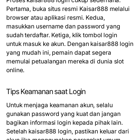
Proses kaisar888 login cukup sederhana.
Pertama, buka situs resmi Kaisar888 melalui
browser atau aplikasi resmi. Kedua,
masukkan username dan password yang
sudah terdaftar. Ketiga, klik tombol login
untuk masuk ke akun. Dengan kaisar888 login
yang mudah ini, pemain dapat segera
memulai petualangan mereka di dunia slot
online.
Tips Keamanan saat Login
Untuk menjaga keamanan akun, selalu
gunakan password yang kuat dan jangan
bagikan informasi login kepada pihak lain.
Setelah kaisar888 login, pastikan keluar dari