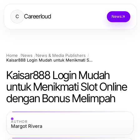
Careerloud
C
News
Home
News
News & Media Publishers
Kaisar888 Login Mudah untuk Menikmati Slot Online dengan Bonus Melimpah
Kaisar888 Login Mudah
untuk Menikmati Slot Online
dengan Bonus Melimpah
AUTHOR
Margot Rivera