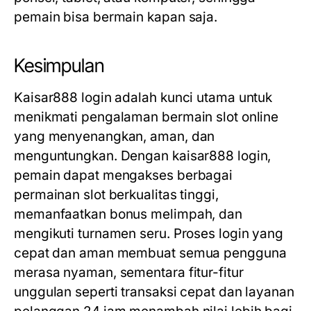
pemain bisa bermain kapan saja.
Kesimpulan
Kaisar888 login adalah kunci utama untuk
menikmati pengalaman bermain slot online
yang menyenangkan, aman, dan
menguntungkan. Dengan kaisar888 login,
pemain dapat mengakses berbagai
permainan slot berkualitas tinggi,
memanfaatkan bonus melimpah, dan
mengikuti turnamen seru. Proses login yang
cepat dan aman membuat semua pengguna
merasa nyaman, sementara fitur-fitur
unggulan seperti transaksi cepat dan layanan