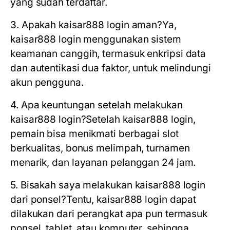
yang sudah terdaftar.
3. Apakah kaisar888 login aman?
Ya,
kaisar888 login menggunakan sistem
keamanan canggih, termasuk enkripsi data
dan autentikasi dua faktor, untuk melindungi
akun pengguna.
4. Apa keuntungan setelah melakukan
kaisar888 login?
Setelah kaisar888 login,
pemain bisa menikmati berbagai slot
berkualitas, bonus melimpah, turnamen
menarik, dan layanan pelanggan 24 jam.
5. Bisakah saya melakukan kaisar888 login
dari ponsel?
Tentu, kaisar888 login dapat
dilakukan dari perangkat apa pun termasuk
ponsel, tablet, atau komputer, sehingga