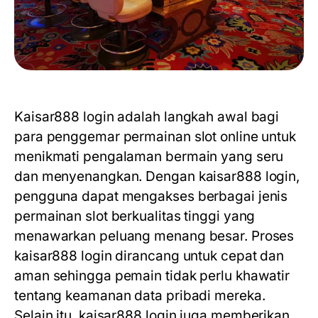
Kaisar888 login adalah langkah awal bagi
para penggemar permainan slot online untuk
menikmati pengalaman bermain yang seru
dan menyenangkan. Dengan kaisar888 login,
pengguna dapat mengakses berbagai jenis
permainan slot berkualitas tinggi yang
menawarkan peluang menang besar. Proses
kaisar888 login dirancang untuk cepat dan
aman sehingga pemain tidak perlu khawatir
tentang keamanan data pribadi mereka.
Selain itu,
kaisar888 login
juga memberikan