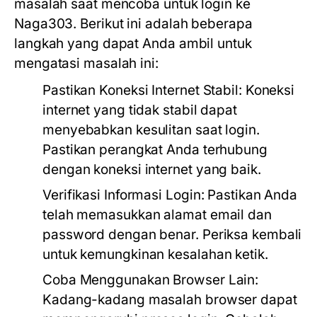
masalah saat mencoba untuk login ke
Naga303. Berikut ini adalah beberapa
langkah yang dapat Anda ambil untuk
mengatasi masalah ini:
Pastikan Koneksi Internet Stabil:
Koneksi
internet yang tidak stabil dapat
menyebabkan kesulitan saat login.
Pastikan perangkat Anda terhubung
dengan koneksi internet yang baik.
Verifikasi Informasi Login:
Pastikan Anda
telah memasukkan alamat email dan
password dengan benar. Periksa kembali
untuk kemungkinan kesalahan ketik.
Coba Menggunakan Browser Lain:
Kadang-kadang masalah browser dapat