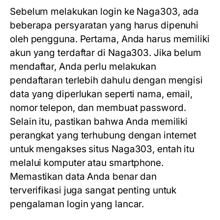
Sebelum melakukan login ke Naga303, ada
beberapa persyaratan yang harus dipenuhi
oleh pengguna. Pertama, Anda harus memiliki
akun yang terdaftar di Naga303. Jika belum
mendaftar, Anda perlu melakukan
pendaftaran terlebih dahulu dengan mengisi
data yang diperlukan seperti nama, email,
nomor telepon, dan membuat password.
Selain itu, pastikan bahwa Anda memiliki
perangkat yang terhubung dengan internet
untuk mengakses situs Naga303, entah itu
melalui komputer atau smartphone.
Memastikan data Anda benar dan
terverifikasi juga sangat penting untuk
pengalaman login yang lancar.