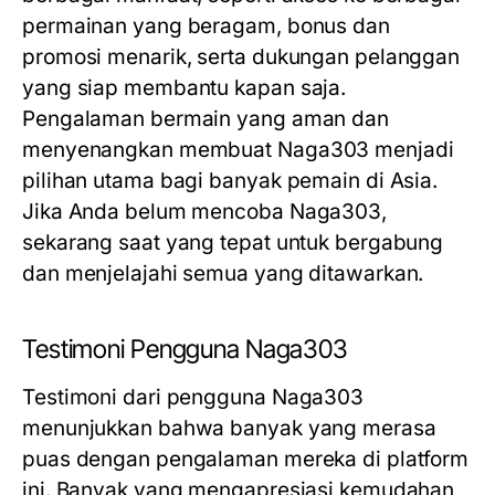
permainan yang beragam, bonus dan
promosi menarik, serta dukungan pelanggan
yang siap membantu kapan saja.
Pengalaman bermain yang aman dan
menyenangkan membuat Naga303 menjadi
pilihan utama bagi banyak pemain di Asia.
Jika Anda belum mencoba Naga303,
sekarang saat yang tepat untuk bergabung
dan menjelajahi semua yang ditawarkan.
Testimoni Pengguna Naga303
Testimoni dari pengguna Naga303
menunjukkan bahwa banyak yang merasa
puas dengan pengalaman mereka di platform
ini. Banyak yang mengapresiasi kemudahan