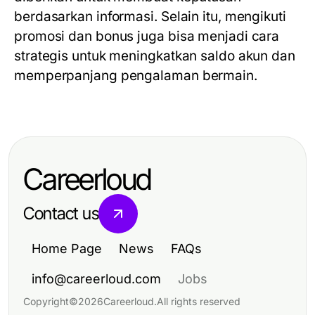
berdasarkan informasi. Selain itu, mengikuti
promosi dan bonus juga bisa menjadi cara
strategis untuk meningkatkan saldo akun dan
memperpanjang pengalaman bermain.
Careerloud
Contact us
Home Page
News
FAQs
info@careerloud.com
Jobs
Copyright
©
2026
Careerloud
.
All rights reserved