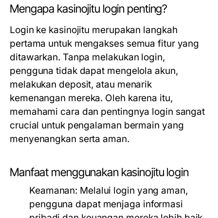
Mengapa kasinojitu login penting?
Login ke kasinojitu merupakan langkah
pertama untuk mengakses semua fitur yang
ditawarkan. Tanpa melakukan login,
pengguna tidak dapat mengelola akun,
melakukan deposit, atau menarik
kemenangan mereka. Oleh karena itu,
memahami cara dan pentingnya login sangat
crucial untuk pengalaman bermain yang
menyenangkan serta aman.
Manfaat menggunakan kasinojitu login
Keamanan:
Melalui login yang aman,
pengguna dapat menjaga informasi
pribadi dan keuangan mereka lebih baik.