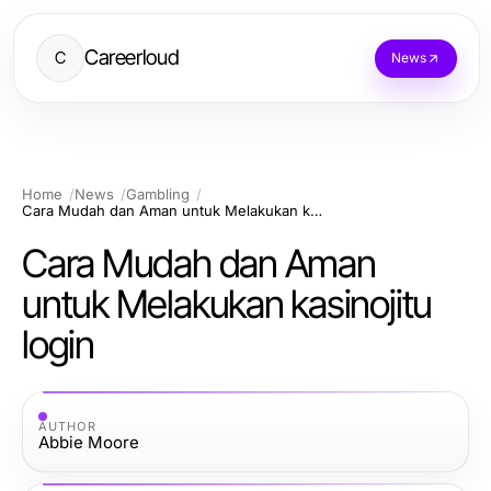
Careerloud
C
News
Home
News
Gambling
Cara Mudah dan Aman untuk Melakukan kasinojitu login
Cara Mudah dan Aman
untuk Melakukan kasinojitu
login
AUTHOR
Abbie Moore