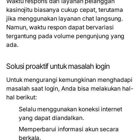
Waktu respons dari layanan pelanggan
kasinojitu biasanya cukup cepat, terutama
jika menggunakan layanan chat langsung.
Namun, waktu respon dapat bervariasi
tergantung pada volume pengunjung yang
ada.
Solusi proaktif untuk masalah login
Untuk mengurangi kemungkinan menghadapi
masalah saat login, Anda bisa melakukan hal-
hal berikut:
Selalu menggunakan koneksi internet
yang dapat diandalkan.
Memperbarui informasi akun secara
berkala.