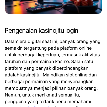
Pengenalan kasinojitu login
Dalam era digital saat ini, banyak orang yang
semakin tergantung pada platform online
untuk berbagai keperluan, termasuk aktivitas
taruhan dan permainan kasino. Salah satu
platform yang banyak diperbincangkan
adalah kasinojitu. Maindikan slot online dan
berbagai permainan yang menyenangkan
membuatnya menjadi pilihan banyak orang.
Namun, untuk menikmati semua itu,
pengguna yang tertarik perlu memahami