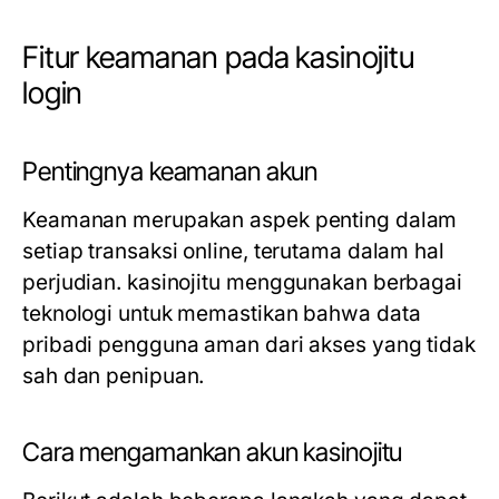
Fitur keamanan pada kasinojitu
login
Pentingnya keamanan akun
Keamanan merupakan aspek penting dalam
setiap transaksi online, terutama dalam hal
perjudian. kasinojitu menggunakan berbagai
teknologi untuk memastikan bahwa data
pribadi pengguna aman dari akses yang tidak
sah dan penipuan.
Cara mengamankan akun kasinojitu