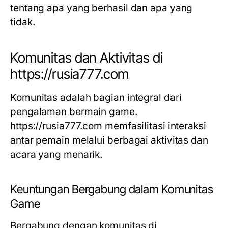
tentang apa yang berhasil dan apa yang
tidak.
Komunitas dan Aktivitas di
https://rusia777.com
Komunitas adalah bagian integral dari
pengalaman bermain game.
https://rusia777.com memfasilitasi interaksi
antar pemain melalui berbagai aktivitas dan
acara yang menarik.
Keuntungan Bergabung dalam Komunitas
Game
Bergabung dengan komunitas di