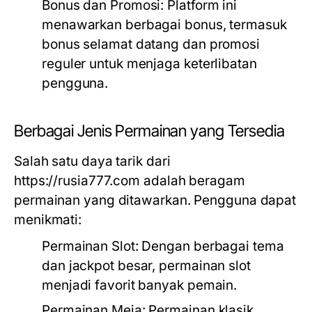
Bonus dan Promosi:
Platform ini
menawarkan berbagai bonus, termasuk
bonus selamat datang dan promosi
reguler untuk menjaga keterlibatan
pengguna.
Berbagai Jenis Permainan yang Tersedia
Salah satu daya tarik dari
https://rusia777.com adalah beragam
permainan yang ditawarkan. Pengguna dapat
menikmati:
Permainan Slot:
Dengan berbagai tema
dan jackpot besar, permainan slot
menjadi favorit banyak pemain.
Permainan Meja:
Permainan klasik