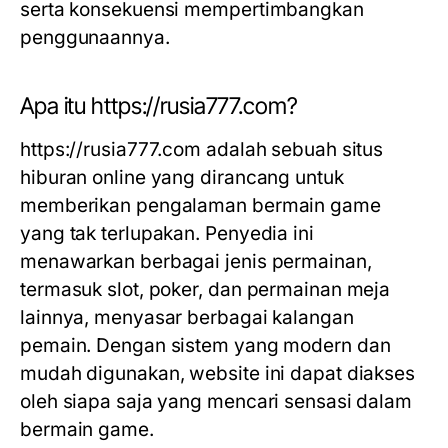
serta konsekuensi mempertimbangkan
penggunaannya.
Apa itu https://rusia777.com?
https://rusia777.com adalah sebuah situs
hiburan online yang dirancang untuk
memberikan pengalaman bermain game
yang tak terlupakan. Penyedia ini
menawarkan berbagai jenis permainan,
termasuk slot, poker, dan permainan meja
lainnya, menyasar berbagai kalangan
pemain. Dengan sistem yang modern dan
mudah digunakan, website ini dapat diakses
oleh siapa saja yang mencari sensasi dalam
bermain game.