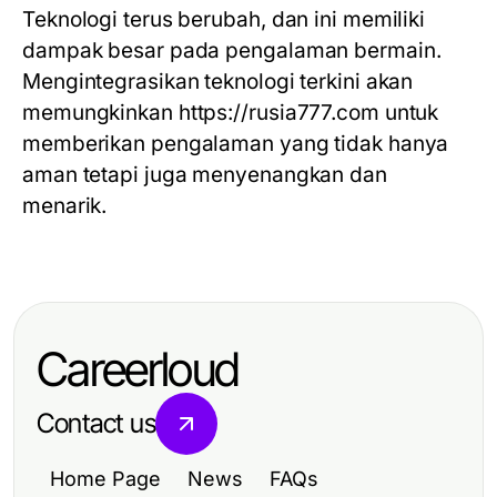
Teknologi terus berubah, dan ini memiliki
dampak besar pada pengalaman bermain.
Mengintegrasikan teknologi terkini akan
memungkinkan https://rusia777.com untuk
memberikan pengalaman yang tidak hanya
aman tetapi juga menyenangkan dan
menarik.
Careerloud
Contact us
Home Page
News
FAQs