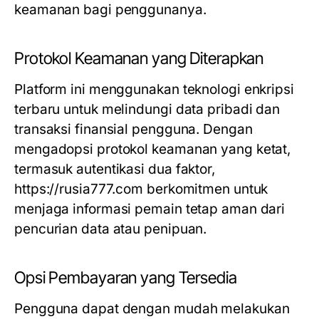
keamanan bagi penggunanya.
Protokol Keamanan yang Diterapkan
Platform ini menggunakan teknologi enkripsi
terbaru untuk melindungi data pribadi dan
transaksi finansial pengguna. Dengan
mengadopsi protokol keamanan yang ketat,
termasuk autentikasi dua faktor,
https://rusia777.com berkomitmen untuk
menjaga informasi pemain tetap aman dari
pencurian data atau penipuan.
Opsi Pembayaran yang Tersedia
Pengguna dapat dengan mudah melakukan