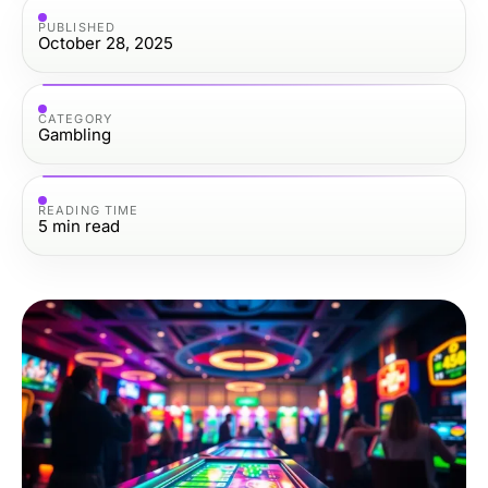
PUBLISHED
October 28, 2025
CATEGORY
Gambling
READING TIME
5
min read