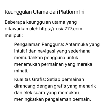
Keunggulan Utama dari Platform Ini
Beberapa keunggulan utama yang
ditawarkan oleh https://rusia777.com
meliputi:
Pengalaman Pengguna:
Antarmuka yang
intuitif dan navigasi yang sederhana
memudahkan pengguna untuk
menemukan permainan yang mereka
minati.
Kualitas Grafis:
Setiap permainan
dirancang dengan grafis yang menarik
dan efek suara yang memukau,
meningkatkan pengalaman bermain.