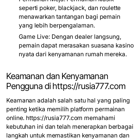
seperti poker, blackjack, dan roulette
menawarkan tantangan bagi pemain
yang lebih berpengalaman.
Game Live:
Dengan dealer langsung,
pemain dapat merasakan suasana kasino
nyata dari kenyamanan rumah mereka.
Keamanan dan Kenyamanan
Pengguna di https://rusia777.com
Keamanan adalah salah satu hal yang paling
penting ketika memilih platform permainan
online. https://rusia777.com memahami
kebutuhan ini dan telah menerapkan berbagai
langkah untuk memastikan kenyamanan dan