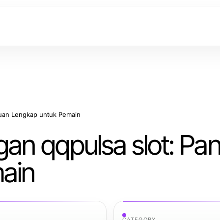
uan Lengkap untuk Pemain
an qqpulsa slot: Pa
ain
CATEGORY