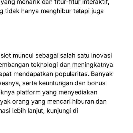
ng menarik dan fitur-fitur interaktif,
 tidak hanya menghibur tetapi juga
 slot muncul sebagai salah satu inovasi
rkembangan teknologi dan meningkatnya
 cepat mendapatkan popularitas. Banyak
sesnya, serta keuntungan dan bonus
aknya platform yang menyediakan
nyak orang yang mencari hiburan dan
 lebih lanjut, kunjungi di