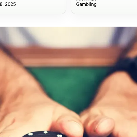
8, 2025
Gambling