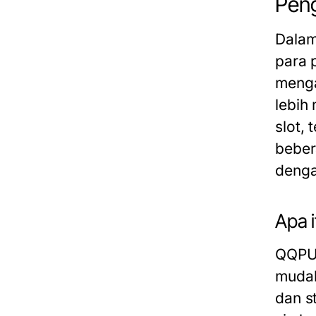
Peng
Dalam
para 
menga
lebih
slot,
beber
denga
Apa i
QQPUL
mudah
dan s